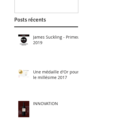
médaille d'Or
Posts récents
James Suckling - Primeur
2019
Une médaille d'Or pour
le millésime 2017
INNOVATION