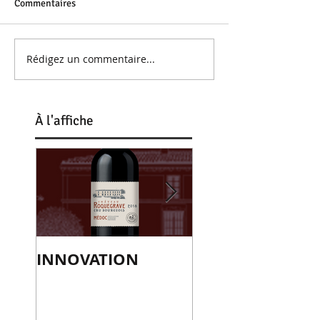
Commentaires
Rédigez un commentaire...
À
l'affiche
INNOVATION
Le millésime 20
nouveau
récompensé d'u