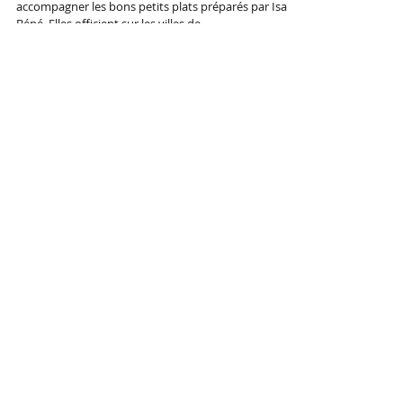
Cuisine de nos voisines
Château Roquegrave 2009 sélectionné pour
accompagner les bons petits plats préparés par Isa et
Béné. Elles officient sur les villes de...
À
l'affiche